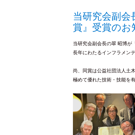
ェ
当研究会副会
ッ
賞』受賞のお
ト
機
当研究会副会長の翠 昭博が
械
長年にわたるインフラメン
化
尚、同賞は公益社団法人土
研
極めて優れた技術・技能を
究
会
安
全
性
で