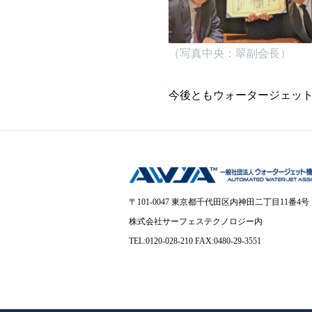
高
品
質
（写真中央：翠副会長）
な
ウ
今後ともウォータージェッ
ォ
ー
タ
ー
ジ
ェ
ッ
〒101-0047 東京都千代田区内神田二丁目11番4号
ト
株式会社サーフェステクノロジー内
施
TEL:0120-028-210 FAX:0480-29-3551
工
を
機
械