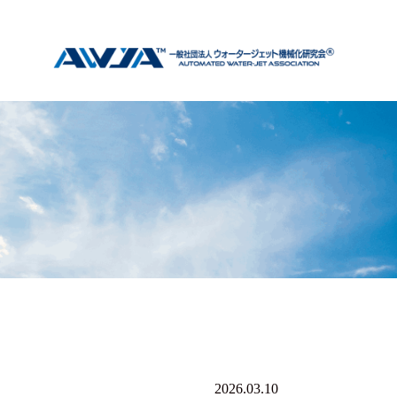
コ
一
ン
テ
般
ン
ツ
社
へ
ス
団
キ
法
ッ
プ
人
ウ
ォ
ー
タ
ー
ジ
2026.03.10